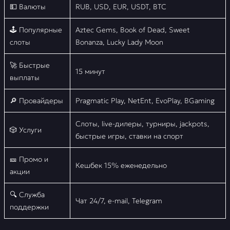
💵 Валюты
RUB, USD, EUR, USDT, BTC
🕹 Популярные
Aztec Gems, Book of Dead, Sweet
слоты
Bonanza, Lucky Lady Moon
🚀 Быстрые
15 минут
выплаты
🔎 Провайдеры
Pragmatic Play, NetEnt, EvoPlay, BGaming
Слоты, live-дилеры, турниры, jackpots,
🎲 Услуги
быстрые игры, ставки на спорт
🎫 Промо и
Кешбек 15% еженедельно
акции
🔍 Служба
Чат 24/7, e-mail, Telegram
поддержки