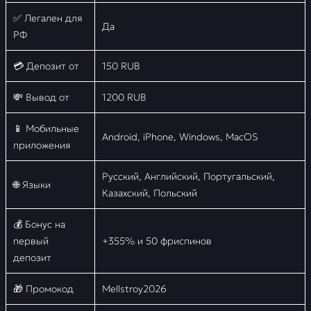
✅ Легален для
Да
РФ
💳 Депозит от
150 RUB
💸 Вывод от
1200 RUB
📱 Мобильные
Android, iPhone, Windows, MacOS
приложения
Русский, Английский, Португальский,
🌐 Языки
Казахский, Польский
💰 Бонус на
первый
+355% и 50 фриспинов
депозит
🎁 Промокод
Mellstroy2026